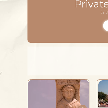
Privat
%10