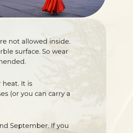
re not allowed inside.
rble surface. So wear
mmended.
heat. It is
s (or you can carry a
nd September. If you