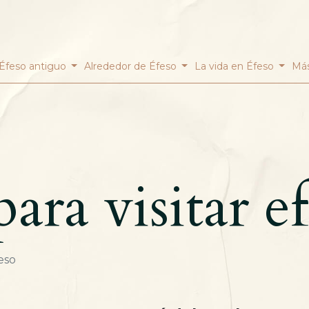
Éfeso antiguo
Alrededor de Éfeso
La vida en Éfeso
Más
ara visitar e
feso