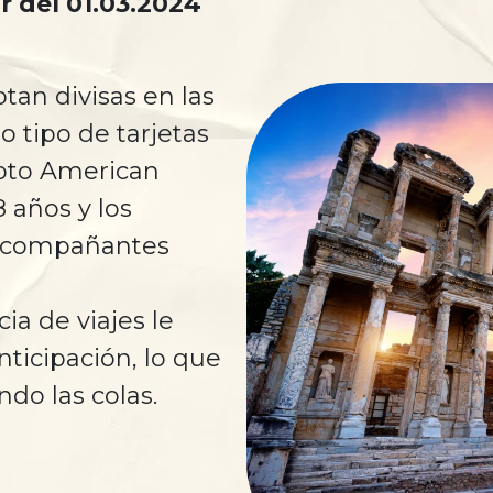
ir del 01.03.2024
an divisas en las
o tipo de tarjetas
epto American
 años y los
s acompañantes
cia de viajes le
ticipación, lo que
ndo las colas.