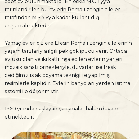
adet ev bulunmakta idi. En eskisi M.Ö 1.yy’a
tarinlendirilen bu evlerin Romalı zengin aileler
tarafından M.S 7.yy’a kadar kullanıldığı
düşünülmektedir.
Yamaç evler bizlere Efesin Romalı zengin ailelerinin
yaşam tarzlarıyla ilgili pek çok ipucu verir. Ortada
avlusu olan ve iki katlı inşa edilen evlerin yerleri
mozaik sanatı örnekleriyle, duvarları ise fresk
dediğimiz ıslak boyama tekniği ile yapılmış
resimlerle kaplıdır. Evlerin banyoları yerden ısıtma
sistemi ile döşenmiştir.
1960 yılında başlayan çalışmalar halen devam
etmektedir.