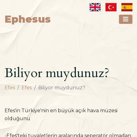
Ephesus
Biliyor muydunuz?
Efes
Efes
Biliyor muydunuz?
Efes'in Türkiye'nin en büyük açık hava müzesi
olduğunu
-Efes'teki tuvaletlerin aralarında seperatör olmadan